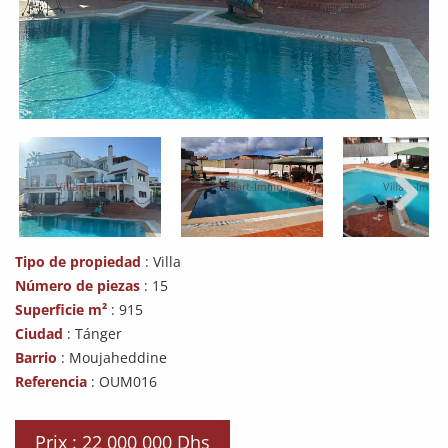
Next
Tipo de propiedad
: Villa
Número de piezas
: 15
Superficie m²
: 915
Ciudad
: Tánger
Barrio
: Moujaheddine
Referencia
: OUM016
Prix : 22 000 000 Dhs