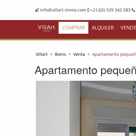
info@villart-immo.com
+212(0) 539 342 083
COMPRAR
ALQUILER
VEND
Villart
>
Biens
>
Venta
>
Apartamento pequeño
Apartamento pequeño