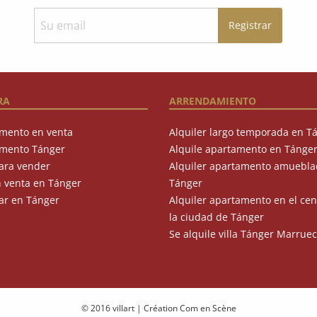
RA
ARRENDAMIENTO
mento en venta
Alquiler largo temporada en T
mento Tánger
Alquile apartamento en Tánge
ara vender
Alquiler apartamento amuebla
n venta en Tánger
Tánger
r en Tánger
Alquiler apartamento en el cen
la ciudad de Tánger
Se alquile villa Tánger Marrue
© 2016 villart
|
Création Com en Scène