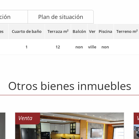
ción
Plan de situación
es
Cuarto de baño
Terraza m²
Balcón
Ver
Piscina
Terreno m²
1
12
non
ville
non
Otros bienes inmuebles
Venta