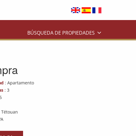
BÚSQUEDA DE PROPIEDADES
mpra
ad
: Apartamento
as
: 3
5
e Tétouan
VA