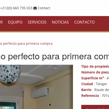
+212(0) 660 735 023
Contact
ER
EQUIPO
SERVICIOS
NOTICIAS
CONTACTO
 perfecto para primera compra
 perfecto para primera co
Tipo de propied
Número de piez
Superficie m²
: 4
Ciudad
: Tánger
Barrio
: Route d
Referencia
: 701