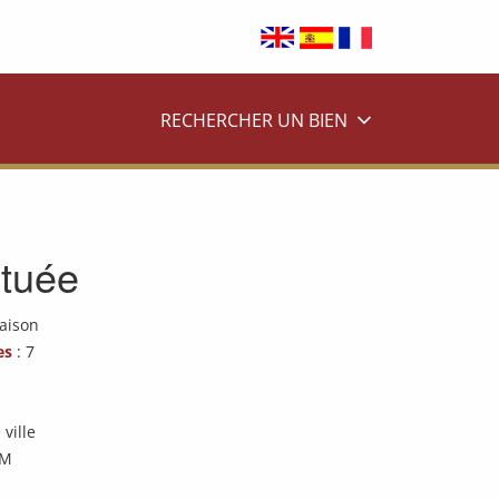
RECHERCHER UN BIEN
ituée
aison
es
: 7
 ville
VM