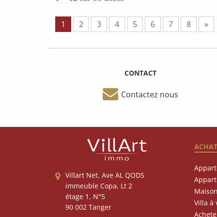
1
2
3
4
5
6
7
8
»
CONTACT
Contactez nous
ACHA
Appart
Villart Net, Ave AL QODS
Appart
immeuble Copa, Lt 2
Maison
étage 1, N°5
Villa à
90 002 Tanger
Achete