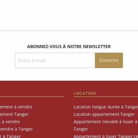
ABONNEZ-VOUS À NOTRE NEWSLETTER
T
LOCATION
ement à vendre
Location longue durée à Tange
ement Tanger
Location appartement Tanger
 à vendre
Appartement meublé à louer à
 vendre à Tanger
Tanger
r à Tanger
Appartement à louer Tanger c